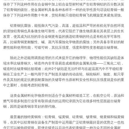
保存了下列这种作用在合金铜中加上铝合金型材时候产生铝青铜铝的百分数决策
了铝青铜的级别，使金属材料具备各种各样不一样的化学性质句话说铝青铜一般
保存了下列这种作用数十年来，货轮和船只借助铝青铜飞机螺旋桨来避免浸蚀。
铝青铜抗腐蚀，能抵御大气污染，高溫，超低温和严苛的有机化学自然环境
的浸蚀铝青铜也具备微生物可靠性，代表它阻拦了微生物原素在其表层上的生长
发育，使其成为比别的非合金铜更有益的挑选铝青铜的特点是有机化学可靠性
高，比锡青铜更耐酸性、碱、蒸汽等腐蚀化学物质的腐蚀；另外具备非常好的耐
磨性能和使用性能，可锻可铸，其抗压强度、强度和塑性变形都超出锡青铜。
除此之外还能用调质处理的方式来提升它的物理学、物理性能但其缺陷是体
缩水率比锡青铜大，铸造件内非常容易造成难熔的金属氧化物——三氧化二铝，
锻造时比锡青铜比较艰难；此外2个缺陷是无法纤焊与在超温蒸汽中不平稳铝青
铜在工业生产上一般均用于生产制造关键的传动齿轮、蜗轮蜗杆、轴套、船只零
件及其别的规定抗磨损耐腐蚀的关键零件当原材料安全性和抗压强度就是你的重
中之重时，你能考虑到铝青铜。
这类金属材料化学物质特别适合于金属材料锻造工艺，在航空公司，原油和
燃气等很多制造行业常有取得成功的运用纪录因为它在很多特性层面超出锡青
铜，因而是锡青铜非常好的替代物。
最普遍的独特黄铜有：铝青铜、锰黄铜、硅青铜、铍青铜、铬黄铜和镉黄铜
等，在其中以铝青铜在设备生产制造中运用最广泛铝青铜最好是的优势之一也包
含它可以被电焊焊接，即便在锻造以后这代表铝青铜是一种与众不同的金属材