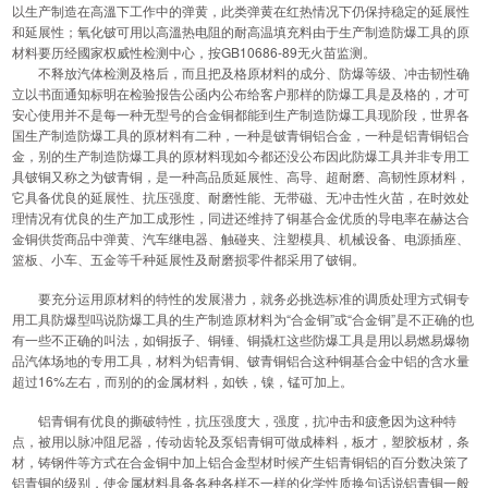
以生产制造在高溫下工作中的弹黄，此类弹黄在红热情况下仍保持稳定的延展性
和延展性；氧化铍可用以高溫热电阻的耐高温填充料由于生产制造防爆工具的原
材料要历经國家权威性检测中心，按GB10686-89无火苗监测。
不释放汽体检测及格后，而且把及格原材料的成分、防爆等级、冲击韧性确
立以书面通知标明在检验报告公函内公布给客户那样的防爆工具是及格的，才可
安心使用并不是每一种无型号的合金铜都能到生产制造防爆工具现阶段，世界各
国生产制造防爆工具的原材料有二种，一种是铍青铜铝合金，一种是铝青铜铝合
金，别的生产制造防爆工具的原材料现如今都还没公布因此防爆工具并非专用工
具铍铜又称之为铍青铜，是一种高品质延展性、高导、超耐磨、高韧性原材料，
它具备优良的延展性、抗压强度、耐磨性能、无带磁、无冲击性火苗，在时效处
理情况有优良的生产加工成形性，同进还维持了铜基合金优质的导电率在赫达合
金铜供货商品中弹黄、汽车继电器、触碰夹、注塑模具、机械设备、电源插座、
篮板、小车、五金等千种延展性及耐磨损零件都采用了铍铜。
要充分运用原材料的特性的发展潜力，就务必挑选标准的调质处理方式铜专
用工具防爆型吗说防爆工具的生产制造原材料为“合金铜”或“合金铜”是不正确的也
有一些不正确的叫法，如铜扳子、铜锤、铜撬杠这些防爆工具是用以易燃易爆物
品汽体场地的专用工具，材料为铝青铜、铍青铜铝合这种铜基合金中铝的含水量
超过16%左右，而别的的金属材料，如铁，镍，锰可加上。
铝青铜有优良的撕破特性，抗压强度大，强度，抗冲击和疲惫因为这种特
点，被用以脉冲阻尼器，传动齿轮及泵铝青铜可做成棒料，板才，塑胶板材，条
材，铸钢件等方式在合金铜中加上铝合金型材时候产生铝青铜铝的百分数决策了
铝青铜的级别，使金属材料具备各种各样不一样的化学性质换句话说铝青铜一般