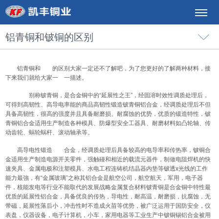
铝青铜和铍铜的区别
铝青铜和
铍铜
的区别大家一定还不了解吧，为了您更好的了解两种材料，接
下来我们就给大家一 一描述。
铍铜
别称铍青铜，是合金铜中的“延展性之王”，经固溶时效性调质处理后，
可得到高韧性、高导电率能的商品高韧性锻造铍青铜铝合金，经调质处理后不但
具备高韧性，很高的强度并且具备耐磨损、耐腐蚀的优势，优质的锻造特性，铍
青铜铝合金适用生产制造各种模具、防爆型安全工器具、耐磨材料如凸轮轴、传
动齿轮、蜗轮蜗杆、滚动轴承等。
高导电性锻造
铍铜
合金，经调质处理后具备较高的电导率和传热率，铍铜合
金适用生产制造电源开关零件，强触碰和相近的载流元器件，制做电阻焊机的快
速夹具、金属电极和注塑模具、水电工程连铸机结晶器内垫等铍透x光线的工作
能力最強，有“金属玻璃”之称其铝合金是航空公司，航空航天，军用，电子器
件，核能发电等行业不能取代的发展战略金属复合材料铍青铜是合金铜中特性最
优质的延展性铝合金，具备优良的传热，导电性，耐高温，耐磨损，抗腐蚀，无
带磁，延展性落后小，冲击性时不造成火苗等优势，被广泛运用于国防安全，仪
表盘，仪器设备，电子计算机，小车，家用电器等工业生产中铍铜锡铝合金被用