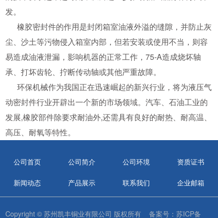
发。
橡胶密封件的作用是封闭箱室油液外溢的缝隙，并防止灰
尘、沙土等污物侵入箱室内部，但若安装或使用不当，则容
易造成油液泄漏，影响机器的正常工作，75-A造成烧坏轴
承、打坏齿轮、拧断传动轴或其他严重故障。
环保机械作为我国正在迅速崛起的新兴行业，将为液压气
动密封件行业开辟出一个新的市场领域。汽车、石油工业的
发展,橡胶部件除要求耐油外,还需具有良好的耐热、耐高温、
高压、耐氧等特性。
公司首页
公司简介
公司环境
资质证书
新闻动态
产品展示
联系我们
企业邮箱
Copyright © 苏州凯丰铜业有限公司 版权所有 备案号：
苏ICP备