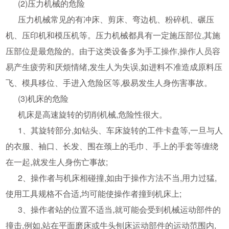
(2)压力机械的危险
压力机械常见的有冲床、剪床、弯边机、粉碎机、碾压
机、压印机和模压机等。压力机械都具有一定施压部位,其施
压部位是最危险的。由于这类设备多为手工操作,操作人员容
易产生疲劳和厌烦情绪,发生人为失误,如进料不准造成原料压
飞、模具移位、手进入危险区等,极易发生人身伤害事故。
(3)机床的危险
机床是高速旋转的切削机械,危险性很大。
1、其旋转部分,如钻头、车床旋转的工件卡盘等,一旦与人
的衣服、袖口、长发、围在颈上的毛巾、手上的手套等缠绕
在一起,就发生人身伤亡事故;
2、操作者与机床相碰撞,如由于操作方法不当,用力过猛,
使用工具规格不合适,均可能使操作者撞到机床上;
3、操作者站的位置不适当,就可能会受到机械运动部件的
撞击,例如,站在平面磨床或牛头刨床运动部件的运动范围内,