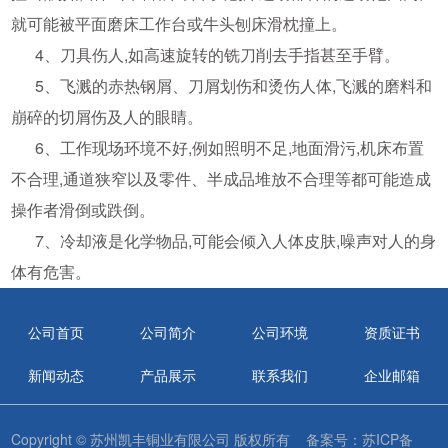
就可能被平面磨床工作台或牛头刨床滑枕撞上。
4、刀具伤人,如高速旋转的铣刀削去手指甚至手臂。
5、飞溅的赤热钢屑、刀屑划伤和烫伤人体,飞溅的磨料和
崩碎的切屑伤及人的眼睛。
6、工作现场环境不好,例如照明不足,地面滑污,机床布置
不合理,通道狭窄以及零件、半成品堆放不合理等都可能造成
操作者滑倒或跌倒。
7、冷却液是化学物品,可能会倾入人体皮肤,噪声对人的身
体有危害。
公司首页
公司简介
公司环境
资质证书
新闻动态
产品展示
联系我们
企业邮箱
Copyright © 苏州凯丰铜业有限公司 版权所有 备案号：
苏ICP备